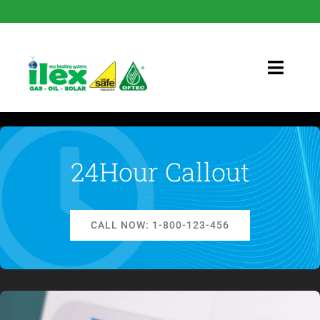
Skip
to
content
Toggle
Naviga
Home
About Us
24Hour Callout
Services
CALL NOW: 1-800-123-456
News
Contact